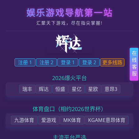
跳转到内容
官网 - 恒达注册 | 一站式娱乐平台 - 会员登录中心
首页
企业概述
媒体中心
营销推广
联系方式